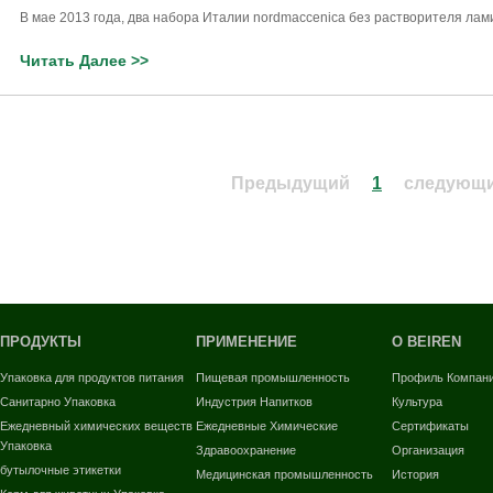
В мае 2013 года, два набора Италии nordmaccenica без растворителя ламина
Читать Далее >>
Предыдущий
1
следующ
ПРОДУКТЫ
ПРИМЕНЕНИЕ
О BEIREN
Упаковка для продуктов питания
Пищевая промышленность
Профиль Компан
Санитарно Упаковка
Индустрия Напитков
Культура
Ежедневный химических веществ
Ежедневные Химические
Сертификаты
Упаковка
Здравоохранение
Организация
бутылочные этикетки
Медицинская промышленность
История