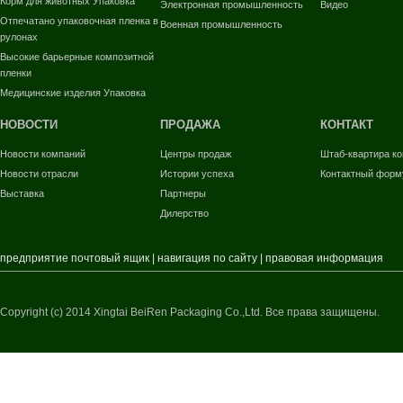
Корм для животных Упаковка
Электронная промышленность
Видео
Отпечатано упаковочная пленка в
Военная промышленность
рулонах
Высокие барьерные композитной
пленки
Медицинские изделия Упаковка
НОВОСТИ
ПРОДАЖА
КОНТАКТ
Новости компаний
Центры продаж
Штаб-квартира к
Новости отрасли
Истории успеха
Контактный форм
Выставка
Партнеры
Дилерство
предприятие почтовый ящик
|
навигация по сайту
|
правовая информация
Copyright (c) 2014 Xingtai BeiRen Packaging Co.,Ltd. Все права защищены.